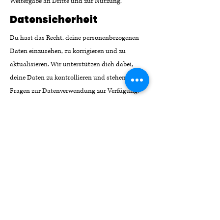
Weitergabe an Dritte und zur Nutzung.
Datensicherheit
Du hast das Recht, deine personenbezogenen
Daten einzusehen, zu korrigieren und zu
aktualisieren. Wir unterstützen dich dabei,
deine Daten zu kontrollieren und stehen dir für
Fragen zur Datenverwendung zur Verfügung.
Datensicherheit
Wir setzen umfassende Maßnahmen zum
Schutz deiner Daten ein. Dazu gehören
Verschlüsselungstechnologien, sichere
Serverstandorte und sichere Datenübertragung.
Erfahre mehr über unsere
Datenschutzpraktiken.